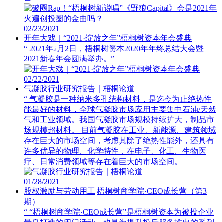
02/23/2021
开年大戏｜“2021·绽放之年”梧桐树资本年会盛典
“ 2021年2月2日，梧桐树资本2020年年终总结大会暨
2021新春年会圆满举办。”
02/22/2021
气凝胶行业研究报告｜梧桐论道
“ 气凝胶是一种纳米多孔结构材料，是迄今为止绝热性
能最好的材料，全球气凝胶市场应用主要集中石油/天然
气和工业领域。我国气凝胶市场规模持续扩大，制品市
场规模超材料。 目前气凝胶在工业、新能源、建筑领域
存在巨大的市场空间，考虑其除了绝热性能外，还具有
许多优异的物理、化学特性，在电子、化工、生物医
疗、日常消费领域等存在着巨大的市场空间。
01/28/2021
股权激励与劳动用工|梧桐树商学院·CEO成长营（第3
期）
“ “梧桐树商学院·CEO成长营”是梧桐树资本为被投企业