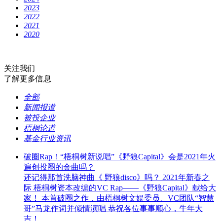
2023
2022
2021
2020
关注我们
了解更多信息
全部
新闻报道
被投企业
梧桐论道
基金行业资讯
破圈Rap！“梧桐树新说唱”《野狼Capital》会是2021年火
遍创投圈的金曲吗？
还记得那首洗脑神曲《 野狼disco》吗？ 2021年新春之
际 梧桐树资本改编的VC Rap——《野狼Capital》献给大
家！ 本首破圈之作，由梧桐树文娱委员、VC团队“智慧
哥”马龙作词并倾情演唱 恭祝各位事事顺心，牛年大
吉！