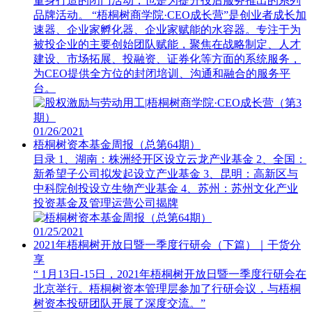
量身打造的闭门活动，也是为提升投后服务推出的系列
品牌活动。 “梧桐树商学院·CEO成长营”是创业者成长加
速器、企业家孵化器、企业家赋能的水容器。专注于为
被投企业的主要创始团队赋能，聚焦在战略制定、人才
建设、市场拓展、投融资、证券化等方面的系统服务，
为CEO提供全方位的封闭培训、沟通和融合的服务平
台。
01/26/2021
梧桐树资本基金周报（总第64期）
目录 1、湖南：株洲经开区设立云龙产业基金 2、全国：
新希望子公司拟发起设立产业基金 3、昆明：高新区与
中科院创投设立生物产业基金 4、苏州：苏州文化产业
投资基金及管理运营公司揭牌
01/25/2021
2021年梧桐树开放日暨一季度行研会（下篇）｜干货分
享
“ 1月13日-15日，2021年梧桐树开放日暨一季度行研会在
北京举行。梧桐树资本管理层参加了行研会议，与梧桐
树资本投研团队开展了深度交流。”