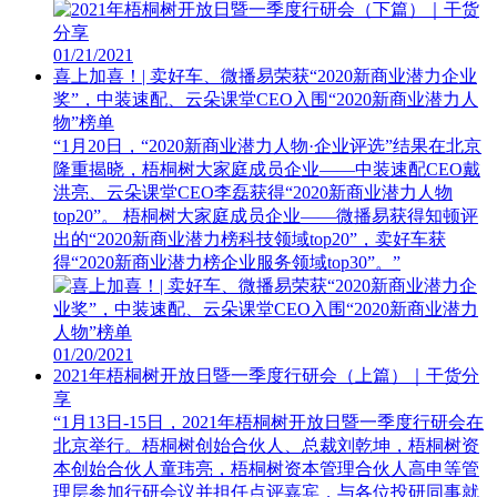
01/21/2021
喜上加喜！| 卖好车、微播易荣获“2020新商业潜力企业
奖”，中装速配、云朵课堂CEO入围“2020新商业潜力人
物”榜单
“1月20日，“2020新商业潜力人物·企业评选”结果在北京
隆重揭晓，梧桐树大家庭成员企业——中装速配CEO戴
洪亮、云朵课堂CEO李磊获得“2020新商业潜力人物
top20”。 梧桐树大家庭成员企业——微播易获得知顿评
出的“2020新商业潜力榜科技领域top20”，卖好车获
得“2020新商业潜力榜企业服务领域top30”。”
01/20/2021
2021年梧桐树开放日暨一季度行研会（上篇）｜干货分
享
“1月13日-15日，2021年梧桐树开放日暨一季度行研会在
北京举行。梧桐树创始合伙人、总裁刘乾坤，梧桐树资
本创始合伙人童玮亮，梧桐树资本管理合伙人高申等管
理层参加行研会议并担任点评嘉宾，与各位投研同事就